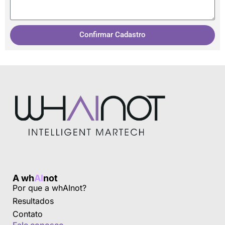
Confirmar Cadastro
A wh
AI
not
Por que a whAInot?
Resultados
Contato