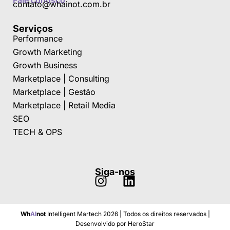
Fale conosco
contato@whainot.com.br
Serviços
Performance
Growth Marketing
Growth Business
Marketplace | Consulting
Marketplace | Gestão
Marketplace | Retail Media
SEO
TECH & OPS
I
L
Siga-nos
n
i
s
n
t
k
Wh
AI
not
Intelligent Martech 2026 | Todos os direitos reservados |
a
e
Desenvolvido por HeroStar