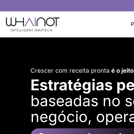
Ir
para
o
P
conteúdo
Crescer com receita pronta
é o jeit
Estratégias p
baseadas no s
negócio, oper