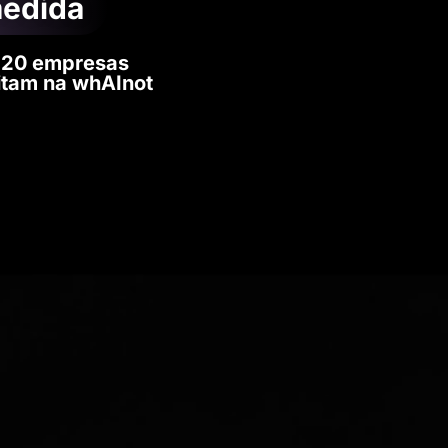
medida
320 empresas
itam na whAInot