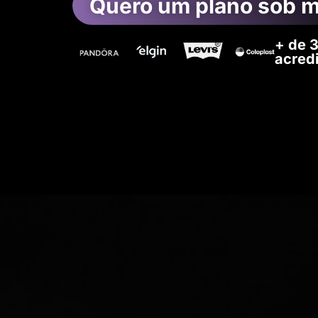
Quero um plano sob 
+ de 
acred