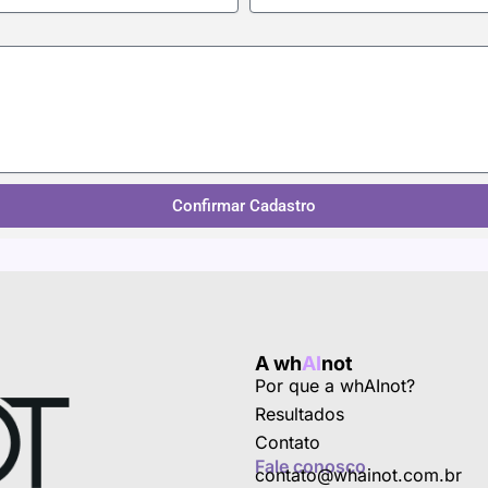
Confirmar Cadastro
A wh
AI
not
Por que a whAInot?
Resultados
Contato
Fale conosco
contato@whainot.com.br